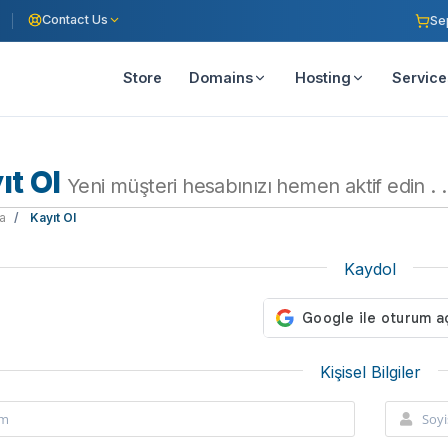
Contact Us
Se
Store
Domains
Hosting
Service
ıt Ol
Yeni müşteri hesabınızı hemen aktif edin . .
a
Kayıt Ol
Kaydol
Kişisel Bilgiler