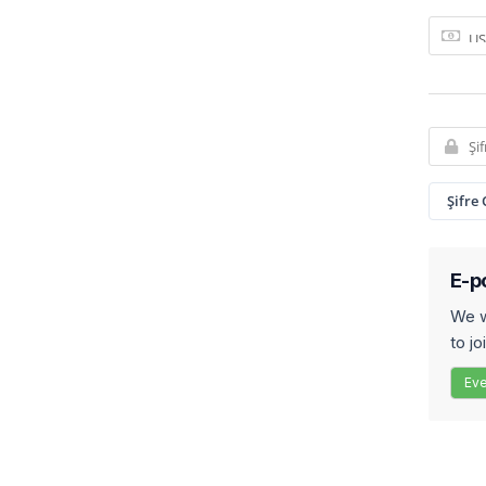
Şifre
E-po
We w
to jo
Eve