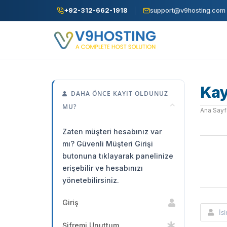
+92-312-662-1918
support@v9hosting.com
Kay
DAHA ÖNCE KAYIT OLDUNUZ
MU?
Ana Sayf
Zaten müşteri hesabınız var
mı? Güvenli Müşteri Girişi
butonuna tıklayarak panelinize
erişebilir ve hesabınızı
yönetebilirsiniz.
Giriş
Şifremi Unuttum