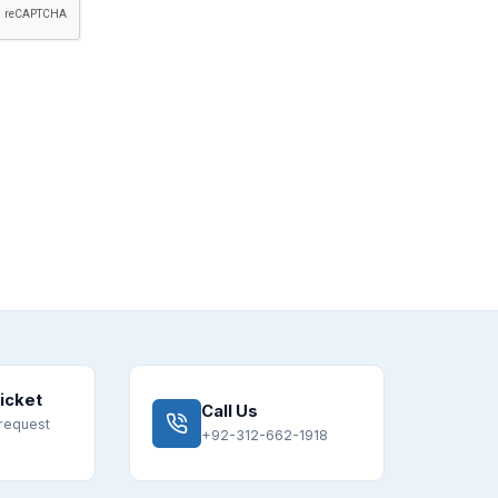
icket
Call Us
request
+92-312-662-1918