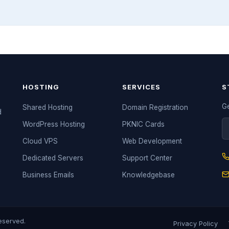
HOSTING
SERVICES
S
Ge
Shared Hosting
Domain Registration
d
WordPress Hosting
PKNIC Cards
Cloud VPS
Web Development
Dedicated Servers
Support Center
Business Emails
Knowledgebase
reserved.
Privacy Policy