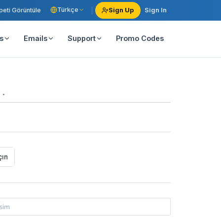
Türkçe
peti Görüntüle
Sign Up
Sign In
s
Emails
Support
Promo Codes
 .